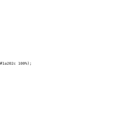
#1a202c
 100
%
);