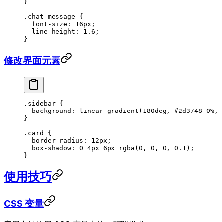
}
.chat-message
 {
  font-size
: 
16
px
;
  line-height
: 
1.6
;
}
修改界面元素
.sidebar
 {
  background
: 
linear-gradient
(
180
deg
, 
#2d3748
 0
%
, 
}
.card
 {
  border-radius
: 
12
px
;
  box-shadow
: 
0
 4
px
 6
px
 rgba
(
0
, 
0
, 
0
, 
0.1
);
}
使用技巧
CSS 变量