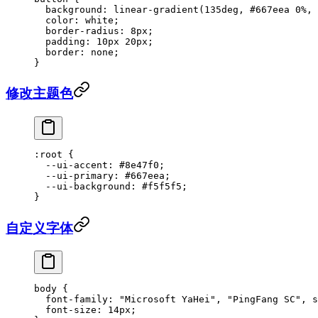
  background
: 
linear-gradient
(
135
deg
, 
#667eea
 0
%
, 
  color
: 
white
;
  border-radius
: 
8
px
;
  padding
: 
10
px
 20
px
;
  border
: 
none
;
}
修改主题色
:root
 {
  --ui-accent
: 
#8e47f0
;
  --ui-primary
: 
#667eea
;
  --ui-background
: 
#f5f5f5
;
}
自定义字体
body
 {
  font-family
: 
"Microsoft YaHei"
, 
"PingFang SC"
, 
s
  font-size
: 
14
px
;