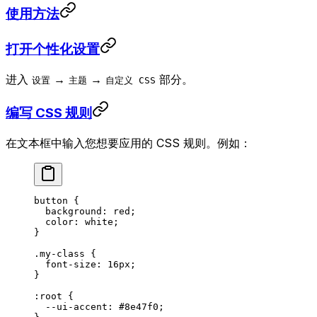
使用方法
打开个性化设置
进入
→
→
部分。
设置
主题
自定义 CSS
编写 CSS 规则
在文本框中输入您想要应用的 CSS 规则。例如：
button
 {
  background
: 
red
;
  color
: 
white
;
}
.my-class
 {
  font-size
: 
16
px
;
}
:root
 {
  --ui-accent
: 
#8e47f0
;