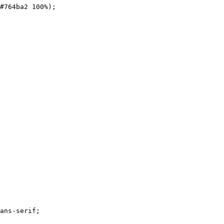
#764ba2
 100
%
);
ans-serif
;